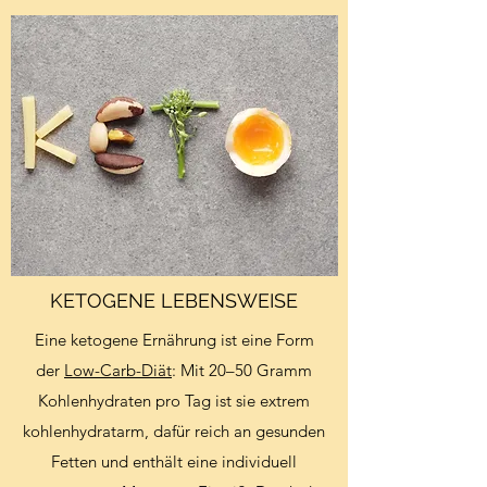
KETOGENE LEBENSWEISE
Eine ketogene Ernährung ist eine Form
der
Low-Carb-Diät
: Mit 20–50 Gramm
Kohlenhydraten pro Tag ist sie extrem
kohlenhydratarm, dafür reich an gesunden
Fetten und enthält eine individuell